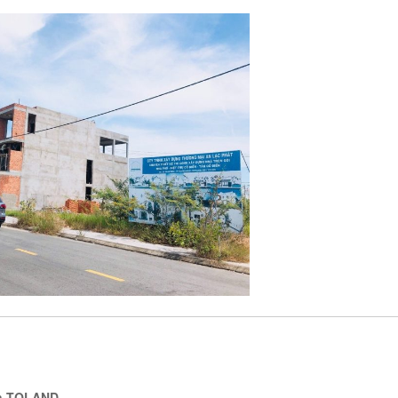
án TQLAND