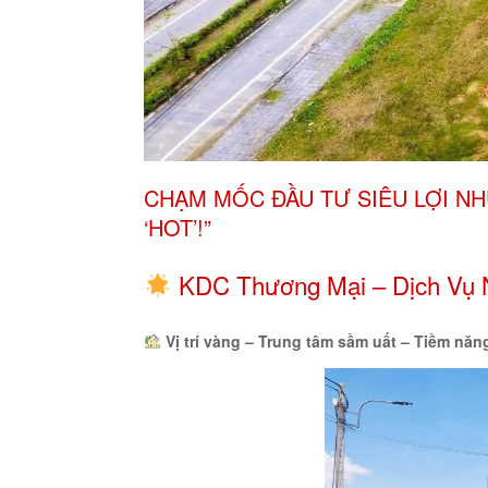
CHẠM MỐC ĐẦU TƯ SIÊU LỢI N
‘HOT’!”
KDC Thương Mại – Dịch Vụ 
Vị trí vàng – Trung tâm sầm uất – Tiềm năn