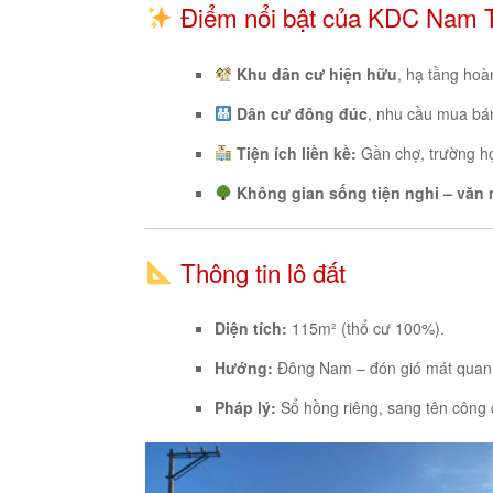
Điểm nổi bật của KDC Nam 
Khu dân cư hiện hữu
, hạ tầng hoàn
Dân cư đông đúc
, nhu cầu mua bá
Tiện ích liền kề:
Gần chợ, trường họ
Không gian sống tiện nghi – văn 
Thông tin lô đất
Diện tích:
115m² (thổ cư 100%).
Hướng:
Đông Nam – đón gió mát quan
Pháp lý:
Sổ hồng riêng, sang tên công 