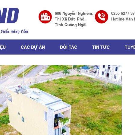
608 Nguyễn Nghiêm,
0255 6277 37
Thị Xã Đức Phổ,
Hotline Văn
Tỉnh Quảng Ngãi
IỆU
CÁC DỰ ÁN
ĐỐI TÁC
TIN TỨC
TUY