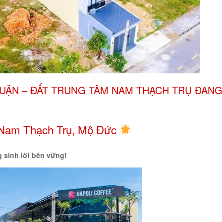
HUẬN – ĐẤT TRUNG TÂM NAM THẠCH TRỤ ĐAN
Nam Thạch Trụ, Mộ Đức
g sinh lời bền vững!