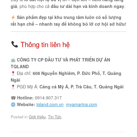
giá
, phù hợp cho cả
đầu tư dài hạn và kinh doanh ngay
.
Sản phẩm đẹp tại khu trung tâm luôn có số lượng
rất hạn chế – nhanh tay để không bỏ lỡ cơ hội sở hữu!
Thông tin liên hệ
CÔNG TY CP ĐẦU TƯ VÀ PHÁT TRIỂN DỰ ÁN
TQLAND
Địa chỉ:
608 Nguyễn Nghiêm, P. Đức Phổ, T. Quảng
Ngãi
PGD Mỹ Á:
Cảng cá Mỹ Á, P. Trà Câu, T. Quảng Ngãi
☎
Hotline:
0914.907.317
Website:
tqland.com.vn
myamarina.com
Posted in
Giới thiệu
,
Tin Tức
.