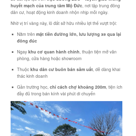
huyết mạch của trung tâm Mộ Đức
, nơi tập trung đông
dân cư, hoạt động kinh doanh nhộn nhịp mỗi ngày.
Nhờ vị trí vàng này, lô đất sở hữu nhiều lợi thế vượt trội:
Nằm trên
mặt tiền đường lớn, lưu lượng xe qua lại
đông đúc
Ngay
khu cơ quan hành chính
, thuận tiện mở văn
phòng, cửa hàng hoặc showroom
Thuộc
khu dân cư buôn bán sầm uất
, dễ dàng khai
thác kinh doanh
Gần trường học,
chỉ cách chợ khoảng 200m
, tiện ích
đầy đủ trong bán kính vài phút di chuyển