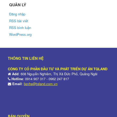
QUẢN LÝ
Đăng nhập
RSS bài viết
RSS bình luận
WordPress.org
THÔNG TIN LIÊN HỆ
CÔNG TY CỔ PHẦN ĐẦU TƯ VÀ PHÁT TRIỂN DỰ ÁN TQLAND
Add
: 608 Nguyễn Nghiêm, Thị Xã Đức Phổ, Quảng Ngãi
Hotline
: 0914 907 317 - 0962 247 817
Email
:
lienhe@tqland.com.vn
BẢN QUYỀN