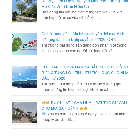
Đất Mặt Tiền Đường Nguyễn Mậu Phố – Trung Tâm
Mộ Đức, Vị Trí Đẹp Hiếm Có
Bạn đang tìm đất mặt tiền trung tâm Mộ Đức vừa
phù hợp để an cư vừa có thể kinh …
Cơ hội nâng đất – Mở hồ sơ chuyển đổi mục đích
sử dụng đất theo Nghị quyết 254/2025/QH15
Thị trường bất động sản đang đón nhận một thông
tin tích cực dành cho người sử dụng đất và …
KHU DÂN CƯ MYA MARINA BẮT ĐẦU CẤP SỔ ĐỎ
RIÊNG TỪNG LÔ – TÍN HIỆU TÍCH CỰC CHO NHÀ
ĐẦU TƯ 2026
Thị trường bất động sản khu vực Mỹ Á đang ghi
nhận những tín hiệu tích cực khi Khu dân …
DUY NHẤT 1 CĂN NHÀ + ĐẤT THỔ CƯ GẦN
CHỢ MỚI SA HUỲNH
Nhà có sẵn – dọn vào ở ngay – vị trí thuận tiện –
pháp lý an tâm
…