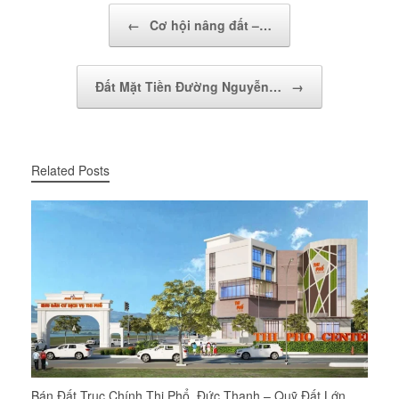
Post navigation
←
Cơ hội nâng đất –…
Đất Mặt Tiền Đường Nguyễn…
→
Related Posts
Bán Đất Trục Chính Thi Phổ, Đức Thạnh – Quỹ Đất Lớn