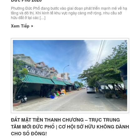
Phường Đức Phổ đang bước vào giai đoạn phát triển mạnh mẽ về hạ
tầng và đô thị. Khi kinh tế khu vực ngày càng mở rộng, nhu cầu sở
hữu đất ở tại các […]
Xem Tiếp
ĐẤT MẶT TIỀN THANH CHƯƠNG – TRỤC TRUNG
TÂM MỚI ĐỨC PHỔ | CƠ HỘI SỞ HỮU KHÔNG DÀNH
CHO SỐ ĐÔNG!