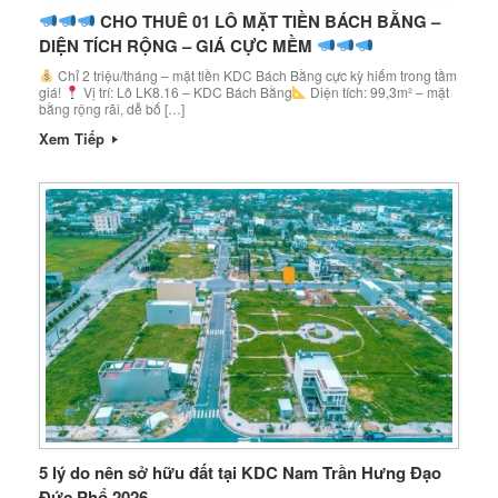
CHO THUÊ 01 LÔ MẶT TIỀN BÁCH BẰNG –
DIỆN TÍCH RỘNG – GIÁ CỰC MỀM
Chỉ 2 triệu/tháng – mặt tiền KDC Bách Bằng cực kỳ hiếm trong tầm
giá!
Vị trí: Lô LK8.16 – KDC Bách Bằng
Diện tích: 99,3m² – mặt
bằng rộng rãi, dễ bố […]
Xem Tiếp
5 lý do nên sở hữu đất tại KDC Nam Trần Hưng Đạo
Đức Phổ 2026