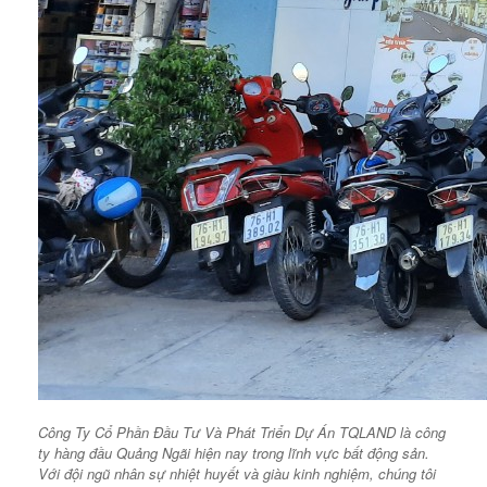
Công Ty Cổ Phần Đầu Tư Và Phát Triển Dự Án TQLAND là công
ty hàng đầu Quảng Ngãi hiện nay trong lĩnh vực bất động sản.
Với đội ngũ nhân sự nhiệt huyết và giàu kinh nghiệm, chúng tôi