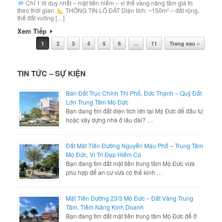
Chỉ 1 lô duy nhất – mặt tiền hiếm – vị thế vàng nâng tầm giá trị
theo thời gian.
THÔNG TIN LÔ ĐẤT Diện tích: ~150m² – đất rộng,
thế đất vuông […]
Xem Tiếp
Post navigation
1
2
3
4
5
6
…
11
Trang sau »
TIN TỨC – SỰ KIỆN
Bán Đất Trục Chính Thi Phổ, Đức Thạnh – Quỹ Đất
Lớn Trung Tâm Mộ Đức
Bạn đang tìm đất diện tích lớn tại Mộ Đức để đầu tư
hoặc xây dựng nhà ở lâu dài? …
Đất Mặt Tiền Đường Nguyễn Mậu Phố – Trung Tâm
Mộ Đức, Vị Trí Đẹp Hiếm Có
Bạn đang tìm đất mặt tiền trung tâm Mộ Đức vừa
phù hợp để an cư vừa có thể kinh …
Mặt Tiền Đường 23/3 Mộ Đức – Đất Vàng Trung
Tâm, Tiềm Năng Kinh Doanh
Bạn đang tìm đất mặt tiền trung tâm Mộ Đức để ở