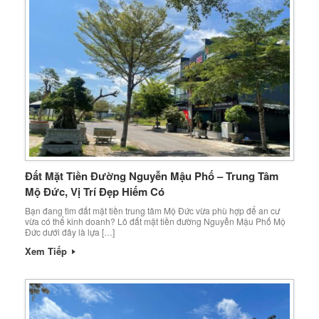
Đất Mặt Tiền Đường Nguyễn Mậu Phố – Trung Tâm
Mộ Đức, Vị Trí Đẹp Hiếm Có
Bạn đang tìm đất mặt tiền trung tâm Mộ Đức vừa phù hợp để an cư
vừa có thể kinh doanh? Lô đất mặt tiền đường Nguyễn Mậu Phố Mộ
Đức dưới đây là lựa […]
Xem Tiếp