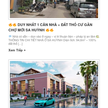
DUY NHẤT 1 CĂN NHÀ + ĐẤT THỔ CƯ GẦN
CHỢ MỚI SA HUỲNH
Nhà có sẵn – dọn vào ở ngay – vị trí thuận tiện – pháp lý an tâm
THÔNG TIN CHI TIẾT NHÀ Ở SA HUỲNH Diện tích: 94,6m² – 100%
đất thổ […]
Xem Tiếp