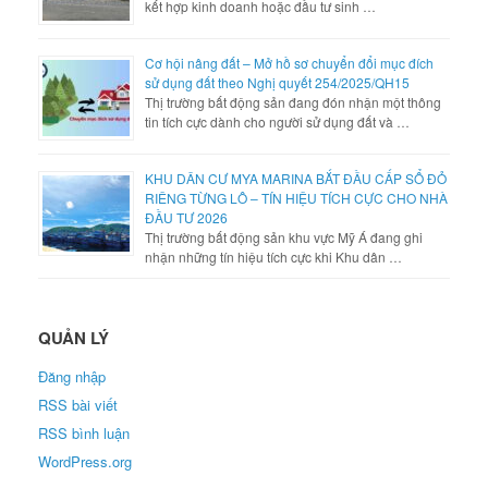
kết hợp kinh doanh hoặc đầu tư sinh …
Cơ hội nâng đất – Mở hồ sơ chuyển đổi mục đích
sử dụng đất theo Nghị quyết 254/2025/QH15
Thị trường bất động sản đang đón nhận một thông
tin tích cực dành cho người sử dụng đất và …
KHU DÂN CƯ MYA MARINA BẮT ĐẦU CẤP SỔ ĐỎ
RIÊNG TỪNG LÔ – TÍN HIỆU TÍCH CỰC CHO NHÀ
ĐẦU TƯ 2026
Thị trường bất động sản khu vực Mỹ Á đang ghi
nhận những tín hiệu tích cực khi Khu dân …
QUẢN LÝ
Đăng nhập
RSS bài viết
RSS bình luận
WordPress.org