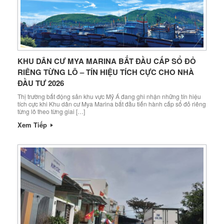
KHU DÂN CƯ MYA MARINA BẮT ĐẦU CẤP SỔ ĐỎ
RIÊNG TỪNG LÔ – TÍN HIỆU TÍCH CỰC CHO NHÀ
ĐẦU TƯ 2026
Thị trường bất động sản khu vực Mỹ Á đang ghi nhận những tín hiệu
tích cực khi Khu dân cư Mya Marina bắt đầu tiến hành cấp sổ đỏ riêng
từng lô theo từng giai […]
Xem Tiếp