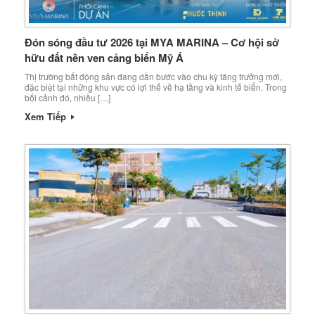
Đón sóng đầu tư 2026 tại MYA MARINA – Cơ hội sở
hữu đất nền ven cảng biển Mỹ Á
Thị trường bất động sản đang dần bước vào chu kỳ tăng trưởng mới,
đặc biệt tại những khu vực có lợi thế về hạ tầng và kinh tế biển. Trong
bối cảnh đó, nhiều […]
Xem Tiếp