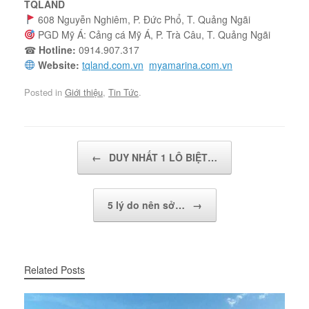
TQLAND
608 Nguyễn Nghiêm, P. Đức Phổ, T. Quảng Ngãi
PGD Mỹ Á: Cảng cá Mỹ Á, P. Trà Câu, T. Quảng Ngãi
☎
Hotline:
0914.907.317
Website:
tqland.com.vn
myamarina.com.vn
Posted in
Giới thiệu
,
Tin Tức
.
Post navigation
←
DUY NHẤT 1 LÔ BIỆT…
5 lý do nên sở…
→
Related Posts