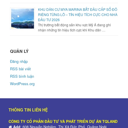
KHU DÂN CƯ MYA MARINA BẮT ĐẦU CẤP SỔ ĐỎ
RIÊNG TỪNG LÔ – TÍN HIỆU TÍCH CỰC CHO NHÀ
ĐẦU TƯ 2026
Thị trường bất động sản khu vực Mỹ Á đang ghi
nhận những tín hiệu tích cực khi Khu dân …
QUẢN LÝ
Đăng nhập
RSS bài viết
RSS bình luận
WordPress.org
THÔNG TIN LIÊN HỆ
CÔNG TY CỔ PHẦN ĐẦU TƯ VÀ PHÁT TRIỂN DỰ ÁN TQLAND
Add
: 608 Nguyễn Nghiêm, Thị Xã Đức Phổ, Quảng Ngãi