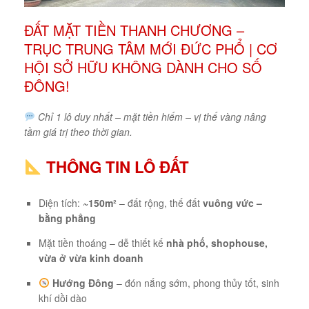
ĐẤT MẶT TIỀN THANH CHƯƠNG –
TRỤC TRUNG TÂM MỚI ĐỨC PHỔ | CƠ
HỘI SỞ HỮU KHÔNG DÀNH CHO SỐ
ĐÔNG!
Chỉ 1 lô duy nhất – mặt tiền hiếm – vị thế vàng nâng
tầm giá trị theo thời gian.
THÔNG TIN LÔ ĐẤT
Diện tích:
~150m²
– đất rộng, thế đất
vuông vức –
bằng phẳng
Mặt tiền thoáng – dễ thiết kế
nhà phố, shophouse,
vừa ở vừa kinh doanh
Hướng Đông
– đón nắng sớm, phong thủy tốt, sinh
khí dồi dào