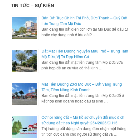
TIN TỨC – SỰ KIỆN
Bán Đất Trục Chính Thi Phổ, Đức Thạnh – Quỹ Đất
Lớn Trung Tâm Mộ Đức
Bạn đang tìm đất diện tích lớn tại Mộ Đức để đầu tư
hoặc xây dựng nhà ở lâu dài? …
Đất Mặt Tiền Đường Nguyễn Mậu Phố – Trung Tâm
Mộ Đức, Vị Trí Đẹp Hiếm Có
Bạn đang tìm đất mặt tiền trung tâm Mộ Đức vừa
phù hợp để an cư vừa có thể kinh …
Mặt Tiền Đường 23/3 Mộ Đức – Đất Vàng Trung
Tâm, Tiềm Năng Kinh Doanh
Bạn đang tìm đất mặt tiền trung tâm Mộ Đức để ở
kết hợp kinh doanh hoặc đầu tư sinh …
Cơ hội nâng đất – Mở hồ sơ chuyển đổi mục đích
sử dụng đất theo Nghị quyết 254/2025/QH15
Thị trường bất động sản đang đón nhận một thông
tin tích cực dành cho người sử dụng đất và …