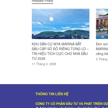
Related Posts
KHU DÂN CƯ MYA MARINA BẮT
Đón són
ĐẦU CẤP SỔ ĐỎ RIÊNG TỪNG LÔ –
MARINA 
TÍN HIỆU TÍCH CỰC CHO NHÀ ĐẦU
cảng bi
TƯ 2026
3 Tháng 
11 Tháng 3, 2026
THÔNG TIN LIÊN HỆ
CÔNG TY CỔ PHẦN ĐẦU TƯ VÀ PHÁT TRIỂN D