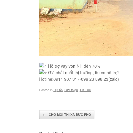
Hỗ trợ vay vốn NH đến 70%
Giá chất nhất thị trường, ib em hỗ trợ!
Hotline:0914 907 317-096 23 898 23(zalo)
Posted in
Dự Án
,
Giới thiệu
,
Tin Tức
.
Post navigation
←
CHỢ MỚI THỊ XÃ ĐỨC PHỔ