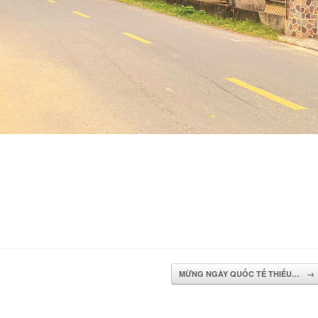
MỪNG NGÀY QUỐC TẾ THIẾU…
→