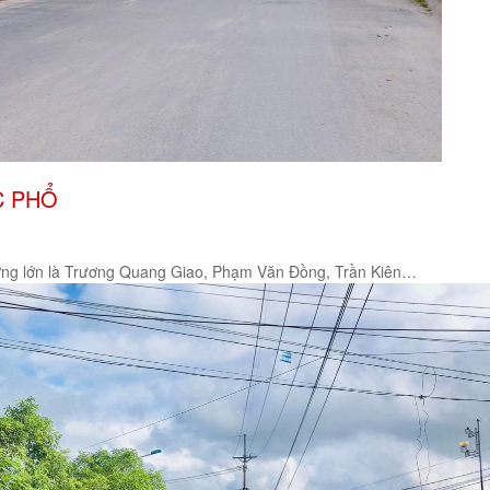
ỨC PHỔ
 đường lớn là Trương Quang Giao, Phạm Văn Đồng, Trần Kiên…