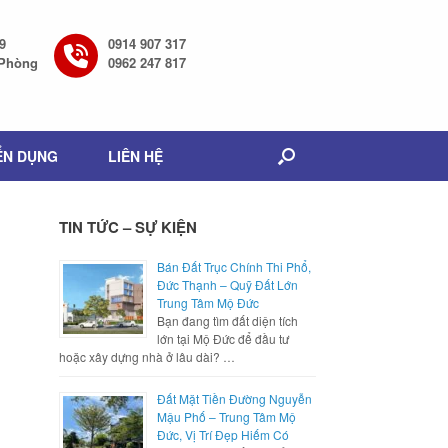
9
0914 907 317
 Phòng
0962 247 817
ỂN DỤNG
LIÊN HỆ
TIN TỨC – SỰ KIỆN
Bán Đất Trục Chính Thi Phổ,
Đức Thạnh – Quỹ Đất Lớn
Trung Tâm Mộ Đức
Bạn đang tìm đất diện tích
lớn tại Mộ Đức để đầu tư
hoặc xây dựng nhà ở lâu dài? …
Đất Mặt Tiền Đường Nguyễn
Mậu Phố – Trung Tâm Mộ
Đức, Vị Trí Đẹp Hiếm Có