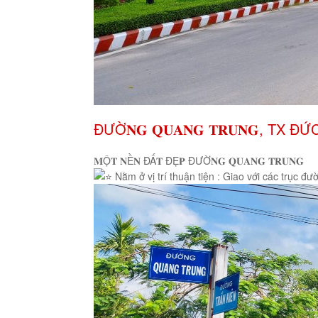
ĐƯỜ𝐍𝐆 𝐐𝐔𝐀𝐍𝐆 𝐓𝐑𝐔𝐍𝐆, TX Đ
𝐌Ộ𝐓 𝐍Ề𝐍 ĐẤ𝐓 ĐẸ𝐏 ĐƯỜ𝐍𝐆 𝐐𝐔𝐀𝐍𝐆 𝐓𝐑𝐔𝐍𝐆
Nằm ở vị trí thuận tiện : Giao với các trục