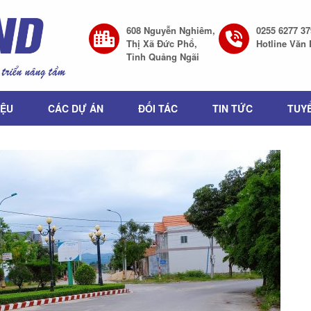
608 Nguyễn Nghiêm,
0255 6277 37
Thị Xã Đức Phổ,
Hotline Văn
Tỉnh Quảng Ngãi
IỆU
CÁC DỰ ÁN
ĐỐI TÁC
TIN TỨC
TUY