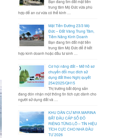
Bạn đang tìm đất mặt tiền
trung tâm Mộ Đức vừa phù
hợp để an cư vừa có thể kinh …
Mặt Tiền Đường 23/3 Mộ
Đức – Đất Vàng Trung Tâm,
Tiềm Năng Kinh Doanh
Bạn đang tìm đất mặt tiền
trung tâm Mộ Đức để ở kết
hợp kinh doanh hoặc đầu tư sinh …
Cơ hội nâng đất – Mở hồ sơ
chuyển đổi mục đích sử
dụng đất theo Nghị quyết
254/2025/QH15
Thị trường bất động sản
đang đón nhận một thông tin tích cực dành cho
người sử dụng đất và …
KHU DÂN CƯ MYA MARINA
BẮT ĐẦU CẤP SỔ ĐỎ
RIÊNG TỪNG LÔ – TÍN HIỆU
TÍCH CỰC CHO NHÀ ĐẦU
TƯ 2026