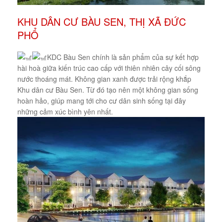
KHU DÂN CƯ BÀU SEN, THỊ XÃ ĐỨC
PHỔ
KDC Bàu Sen chính là sản phẩm của sự kết hợp
hài hoà giữa kiến trúc cao cấp với thiên nhiên cây cối sông
nước thoáng mát. Không gian xanh được trải rộng khắp
Khu dân cư Bàu Sen. Từ đó tạo nên một không gian sống
hoàn hảo, giúp mang tới cho cư dân sinh sống tại đây
những cảm xúc bình yên nhất.