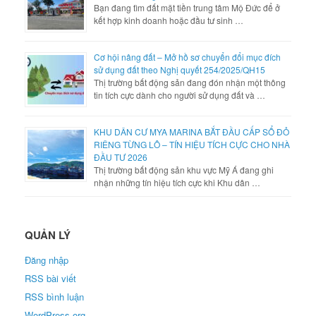
Bạn đang tìm đất mặt tiền trung tâm Mộ Đức để ở
kết hợp kinh doanh hoặc đầu tư sinh …
Cơ hội nâng đất – Mở hồ sơ chuyển đổi mục đích
sử dụng đất theo Nghị quyết 254/2025/QH15
Thị trường bất động sản đang đón nhận một thông
tin tích cực dành cho người sử dụng đất và …
KHU DÂN CƯ MYA MARINA BẮT ĐẦU CẤP SỔ ĐỎ
RIÊNG TỪNG LÔ – TÍN HIỆU TÍCH CỰC CHO NHÀ
ĐẦU TƯ 2026
Thị trường bất động sản khu vực Mỹ Á đang ghi
nhận những tín hiệu tích cực khi Khu dân …
QUẢN LÝ
Đăng nhập
RSS bài viết
RSS bình luận
WordPress.org