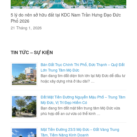
5 lý do nên sở hữu đất tại KDC Nam Trần Hưng Đạo Đức
Phổ 2026
21 Tháng 1, 2026
TIN TỨC – SỰ KIỆN
Bán Đất Trục Chính Thi Phổ, Đức Thạnh – Quỹ Đất
Lớn Trung Tâm Mộ Đức
Bạn đang tìm đất diện tích lớn tại Mộ Đức để đầu tư
hoặc xây dựng nhà ở lâu dài? …
Đất Mặt Tiền Đường Nguyễn Mậu Phố – Trung Tâm
Mộ Đức, Vị Trí Đẹp Hiếm Có
Bạn đang tìm đất mặt tiền trung tâm Mộ Đức vừa
phù hợp để an cư vừa có thể kinh …
Mặt Tiền Đường 23/3 Mộ Đức – Đất Vàng Trung
Tâm, Tiềm Năng Kinh Doanh