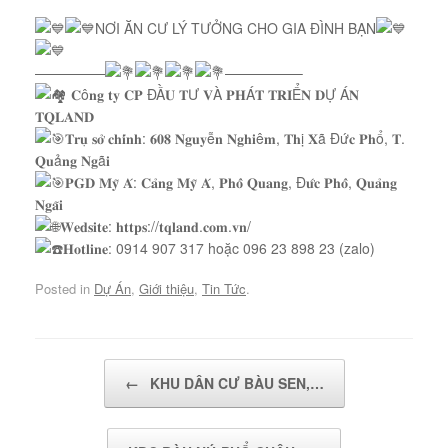
NƠI ĂN CƯ LÝ TƯỞNG CHO GIA ĐÌNH BẠN
—————
—————–
𝐂ô𝐧𝐠 𝐭𝐲 𝐂𝐏 ĐẦ𝐔 𝐓Ư 𝐕À 𝐏𝐇Á𝐓 𝐓𝐑𝐈Ể𝐍 𝐃Ự Á𝐍
𝐓𝐐𝐋𝐀𝐍𝐃
𝐓𝐫𝐮̣ 𝐬𝐨̛̉ 𝐜𝐡𝐢́𝐧𝐡: 𝟔𝟎𝟖 𝐍𝐠𝐮𝐲ễ𝐧 𝐍𝐠𝐡𝐢ê𝐦, 𝐓𝐡ị 𝐗ã Đứ𝐜 𝐏𝐡ổ, 𝐓.
𝐐𝐮ả𝐧𝐠 𝐍𝐠ã𝐢
𝐏𝐆𝐃 𝐌𝐲̃ 𝐀́: 𝐂𝐚̉𝐧𝐠 𝐌𝐲̃ 𝐀́, 𝐏𝐡𝐨̂̉ 𝐐𝐮𝐚𝐧𝐠, Đ𝐮̛́𝐜 𝐏𝐡𝐨̂̉, 𝐐𝐮𝐚̉𝐧𝐠
𝐍𝐠𝐚̃𝐢
𝐖𝐞𝐝𝐬𝐢𝐭𝐞: 𝐡𝐭𝐭𝐩𝐬://𝐭𝐪𝐥𝐚𝐧𝐝.𝐜𝐨𝐦.𝐯𝐧/
𝐇𝐨𝐭𝐥𝐢𝐧𝐞: 0914 907 317 hoặc 096 23 898 23 (zalo)
Posted in
Dự Án
,
Giới thiệu
,
Tin Tức
.
Post navigation
←
KHU DÂN CƯ BÀU SEN,…