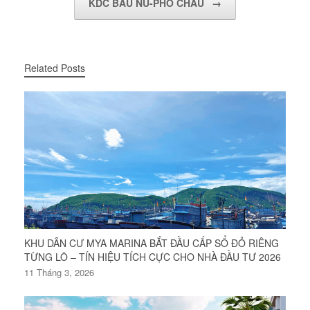
KDC BÀU NÚ-PHỔ CHÂU
→
Related Posts
KHU DÂN CƯ MYA MARINA BẮT ĐẦU CẤP SỔ ĐỎ RIÊNG
TỪNG LÔ – TÍN HIỆU TÍCH CỰC CHO NHÀ ĐẦU TƯ 2026
11 Tháng 3, 2026