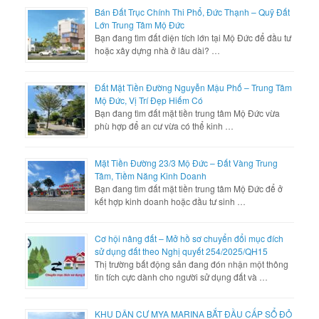
Bán Đất Trục Chính Thi Phổ, Đức Thạnh – Quỹ Đất
Lớn Trung Tâm Mộ Đức
Bạn đang tìm đất diện tích lớn tại Mộ Đức để đầu tư
hoặc xây dựng nhà ở lâu dài? …
Đất Mặt Tiền Đường Nguyễn Mậu Phố – Trung Tâm
Mộ Đức, Vị Trí Đẹp Hiếm Có
Bạn đang tìm đất mặt tiền trung tâm Mộ Đức vừa
phù hợp để an cư vừa có thể kinh …
Mặt Tiền Đường 23/3 Mộ Đức – Đất Vàng Trung
Tâm, Tiềm Năng Kinh Doanh
Bạn đang tìm đất mặt tiền trung tâm Mộ Đức để ở
kết hợp kinh doanh hoặc đầu tư sinh …
Cơ hội nâng đất – Mở hồ sơ chuyển đổi mục đích
sử dụng đất theo Nghị quyết 254/2025/QH15
Thị trường bất động sản đang đón nhận một thông
tin tích cực dành cho người sử dụng đất và …
KHU DÂN CƯ MYA MARINA BẮT ĐẦU CẤP SỔ ĐỎ