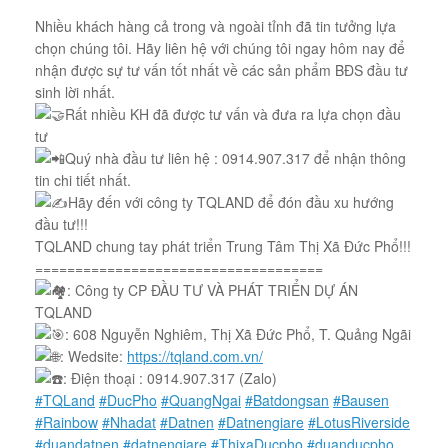
Nhiều khách hàng cả trong và ngoài tỉnh đã tin tưởng lựa
chọn chúng tôi. Hãy liên hệ với chúng tôi ngay hôm nay để
nhận được sự tư vấn tốt nhất về các sản phẩm BĐS đầu tư
sinh lời nhất.
Rất nhiều KH đã được tư vấn và đưa ra lựa chọn đầu
tư
Quý nhà đầu tư liên hệ : 0914.907.317 để nhận thông
tin chi tiết nhất.
Hãy đến với công ty TQLAND để đón đầu xu hướng
đầu tư!!!
TQLAND chung tay phát triển Trung Tâm Thị Xã Đức Phổ!!!
====================================
: Công ty CP ĐẦU TƯ VÀ PHÁT TRIỂN DỰ ÁN
TQLAND
: 608 Nguyễn Nghiêm, Thị Xã Đức Phổ, T. Quảng Ngãi
: Wedsite:
https://tqland.com.vn/
: Điện thoại : 0914.907.317 (Zalo)
#TQLand
#DucPho
#QuangNgai
#Batdongsan
#Bausen
#Rainbow
#Nhadat
#Datnen
#Datnengiare
#LotusRiverside
#duandatnen
#datnengiare
#ThixaDucpho
#duanducpho