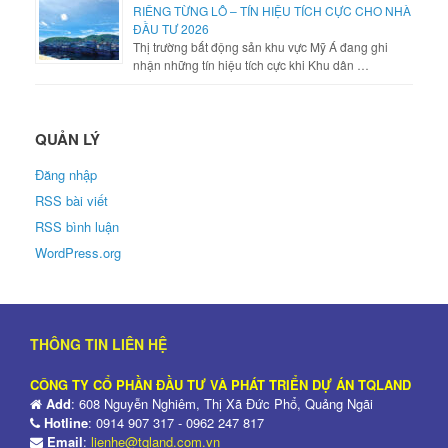
RIÊNG TỪNG LÔ – TÍN HIỆU TÍCH CỰC CHO NHÀ
ĐẦU TƯ 2026
Thị trường bất động sản khu vực Mỹ Á đang ghi
nhận những tín hiệu tích cực khi Khu dân …
QUẢN LÝ
Đăng nhập
RSS bài viết
RSS bình luận
WordPress.org
THÔNG TIN LIÊN HỆ
CÔNG TY CỔ PHẦN ĐẦU TƯ VÀ PHÁT TRIỂN DỰ ÁN TQLAND
Add
: 608 Nguyễn Nghiêm, Thị Xã Đức Phổ, Quảng Ngãi
Hotline
: 0914 907 317 - 0962 247 817
Email
:
lienhe@tqland.com.vn