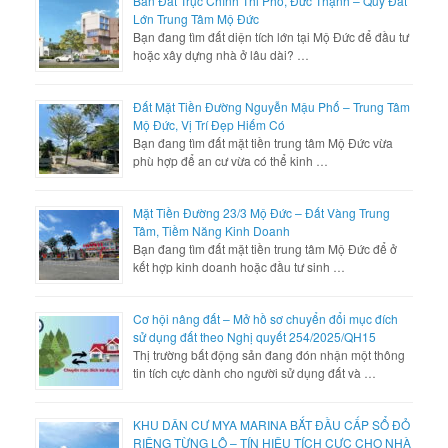
Bán Đất Trục Chính Thi Phổ, Đức Thạnh – Quỹ Đất
Lớn Trung Tâm Mộ Đức
Bạn đang tìm đất diện tích lớn tại Mộ Đức để đầu tư
hoặc xây dựng nhà ở lâu dài? …
Đất Mặt Tiền Đường Nguyễn Mậu Phố – Trung Tâm
Mộ Đức, Vị Trí Đẹp Hiếm Có
Bạn đang tìm đất mặt tiền trung tâm Mộ Đức vừa
phù hợp để an cư vừa có thể kinh …
Mặt Tiền Đường 23/3 Mộ Đức – Đất Vàng Trung
Tâm, Tiềm Năng Kinh Doanh
Bạn đang tìm đất mặt tiền trung tâm Mộ Đức để ở
kết hợp kinh doanh hoặc đầu tư sinh …
Cơ hội nâng đất – Mở hồ sơ chuyển đổi mục đích
sử dụng đất theo Nghị quyết 254/2025/QH15
Thị trường bất động sản đang đón nhận một thông
tin tích cực dành cho người sử dụng đất và …
KHU DÂN CƯ MYA MARINA BẮT ĐẦU CẤP SỔ ĐỎ
RIÊNG TỪNG LÔ – TÍN HIỆU TÍCH CỰC CHO NHÀ