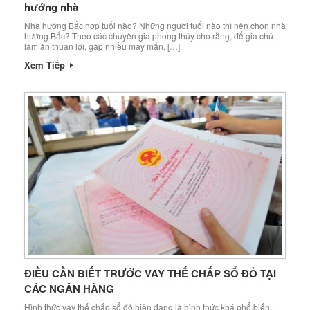
hướng nhà
Nhà hướng Bắc hợp tuổi nào? Những người tuổi nào thì nên chọn nhà
hướng Bắc? Theo các chuyên gia phong thủy cho rằng, để gia chủ
làm ăn thuận lợi, gặp nhiều may mắn, […]
Xem Tiếp
ĐIỀU CẦN BIẾT TRƯỚC VAY THẾ CHẤP SỔ ĐỎ TẠI
CÁC NGÂN HÀNG
Hình thức vay thế chấp sổ đỏ hiện đang là hình thức khá phổ biến,