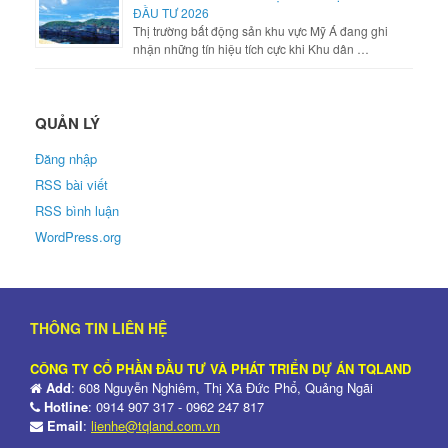
ĐẦU TƯ 2026
Thị trường bất động sản khu vực Mỹ Á đang ghi
nhận những tín hiệu tích cực khi Khu dân …
QUẢN LÝ
Đăng nhập
RSS bài viết
RSS bình luận
WordPress.org
THÔNG TIN LIÊN HỆ
CÔNG TY CỔ PHẦN ĐẦU TƯ VÀ PHÁT TRIỂN DỰ ÁN TQLAND
Add
: 608 Nguyễn Nghiêm, Thị Xã Đức Phổ, Quảng Ngãi
Hotline
: 0914 907 317 - 0962 247 817
Email
:
lienhe@tqland.com.vn